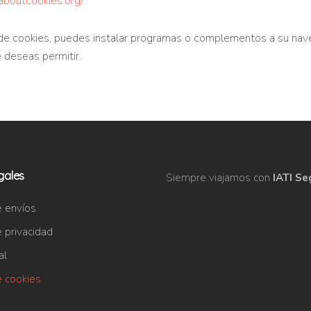
aboutcookies.org/
ón de cookies, puedes instalar programas o complementos a su n
 deseas permitir.
gales
Siempre viajamos con
IATI Se
e envíos
e privacidad
al
e cookies