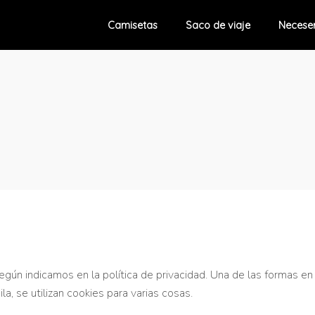
Camisetas
Saco de viaje
Necese
egún indicamos en la política de privacidad. Una de las formas en
a, se utilizan cookies para varias cosas.