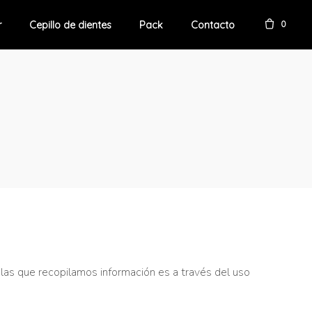
0
r
Cepillo de dientes
Pack
Contacto
 las que recopilamos información es a través del uso