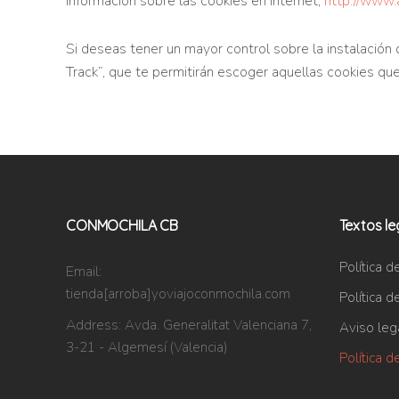
información sobre las cookies en Internet,
http://www.
Si deseas tener un mayor control sobre la instalaci
Track”, que te permitirán escoger aquellas cookies que
CONMOCHILA CB
Textos le
Política d
Email:
tienda[arroba]yoviajoconmochila.com
Política d
Address:
Avda. Generalitat Valenciana 7,
Aviso leg
3-21 - Algemesí (Valencia)
Política d