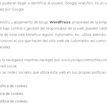
udieran llegar a identificar al usuario. Google Analytics, es un s
adas por Google.
istro y alojamiento de blogs
WordPress
, propiedad de la emp
n bajo control o gestión del responsable de la web, pueden camb
de esta web beneficio alguno. Automattic, Inc., utiliza además otr
 conocer el uso que hacen del sitio web de Automattic, así como
acidad.
 tu navegador mientras navegas por www.yoviajoconmochila.com p
ed social.
 las redes sociales que utiliza esta web en sus propias políticas
lítica de cookies
tica de cookies
olítica de cookies