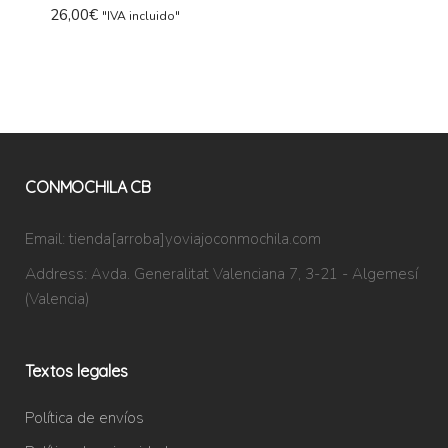
26,00
€
"IVA incluido"
CONMOCHILA CB
Email:
tienda[arroba]yoviajoconmochila.com
Address:
Avda. Generalitat Valenciana 7, 3-21 - Algemesí
(Valencia)
Textos legales
Política de envíos