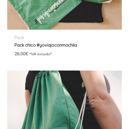
Pack
Pack chico #yoviajoconmochila
26,00
€
"IVA incluido"