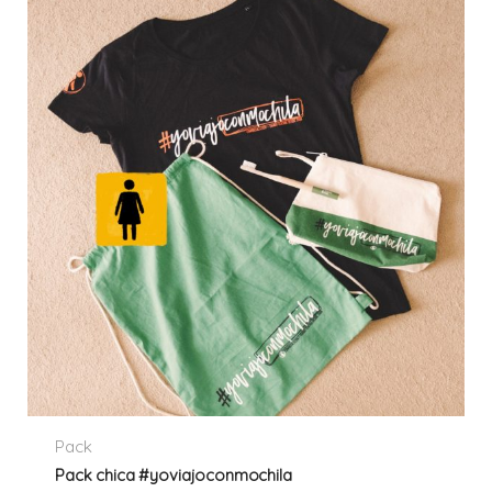
Pack
Pack chica #yoviajoconmochila