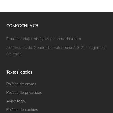
CONMOCHILA CB
Email:
tienda[arroba]yoviajoconmochila.com
Address:
Avda. Generalitat Valenciana 7, 3-21 - Algemesí
(Valencia)
Textos legales
Política de envíos
Política de privacidad
Aviso legal
Política de cookies