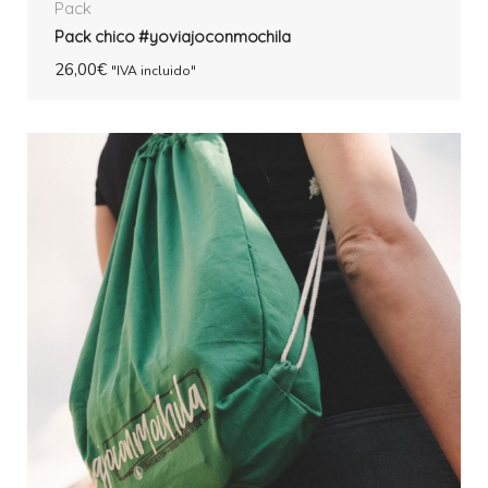
Pack
Pack chico #yoviajoconmochila
26,00
€
"IVA incluido"