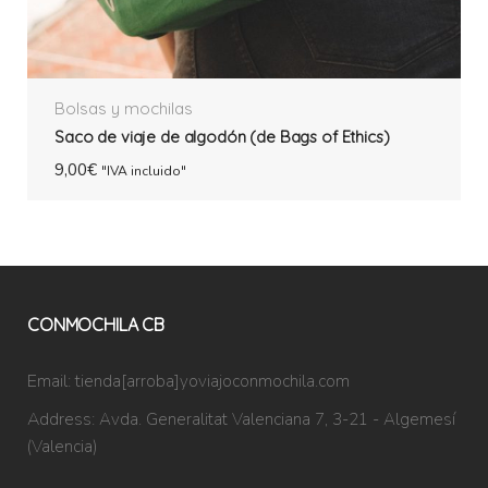
Bolsas y mochilas
Saco de viaje de algodón (de Bags of Ethics)
9,00
€
"IVA incluido"
CONMOCHILA CB
Email:
tienda[arroba]yoviajoconmochila.com
Address:
Avda. Generalitat Valenciana 7, 3-21 - Algemesí
(Valencia)